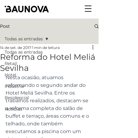
Post
Todas as entradas
14 de set. de 2017
1 min de leitura
Todas as entradas
Reforma do Hotel Meliá
Retail
Sevilha
Hotel
Nesta ocasião, atuamos 
reformando o segundo andar do 
Indústria
Hotel Meliá Sevilha. Entre os 
Residencial
trabalhos realizados, destacam-se 
a reforma completa do salão de 
Notícias
buffet e terraço, áreas comuns e o 
telhado, onde também 
executamos a piscina com um 