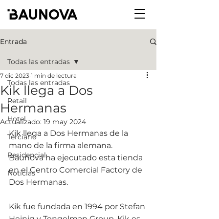
Entrada
Todas las entradas
7 dic 2023
1 min de lectura
Todas las entradas
Kik llega a Dos
Retail
Hermanas
Hotel
Actualizado:
19 may 2024
Kik llega a Dos Hermanas de la 
Terciario
mano de la firma alemana. 
Residencial
Baunova ha ejecutado esta tienda 
en el Centro Comercial Factory de 
Noticias
Dos Hermanas. 
Kik fue fundada en 1994 por Stefan 
Heinig y Tengelman Group. Kik es 