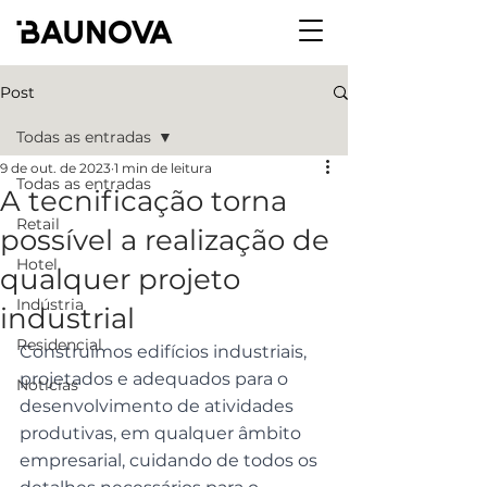
Post
Todas as entradas
9 de out. de 2023
1 min de leitura
Todas as entradas
A tecnificação torna
Retail
possível a realização de
Hotel
qualquer projeto
Indústria
industrial
Residencial
Construímos edifícios industriais, 
projetados e adequados para o 
Notícias
desenvolvimento de atividades 
produtivas, em qualquer âmbito 
empresarial, cuidando de todos os 